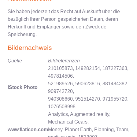
Sie haben jederzeit das Recht auf Auskunft über die
bezüglich Ihrer Person gespeicherten Daten, deren
Herkunft und Empfänger sowie den Zweck der
Speicherung.
Bildernachweis
Quelle
Bildreferenzen
210105873, 149282154, 187227363,
497814506,
521989526, 590623816, 881484382,
iStock Photo
909742720,
940308660, 951514270, 971955720,
1076508998
Analytics, Augmented reality,
Mechanical Gears,
www.flaticon.com
Money, Planet Earth, Planning, Team,